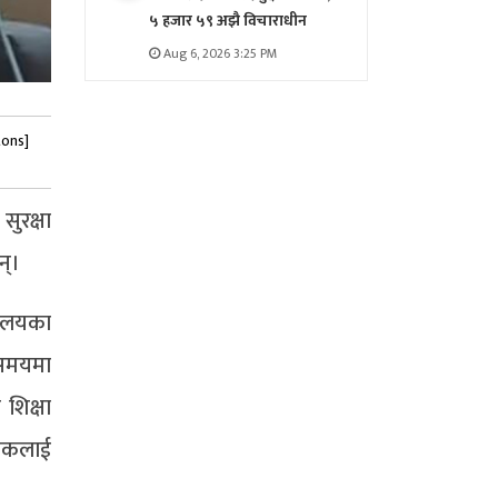
५ हजार ५९ अझै विचाराधीन
Aug 6, 2026 3:25 PM
tons]
ुरक्षा
न्।
यालयका
 समयमा
शिक्षा
ावकलाई