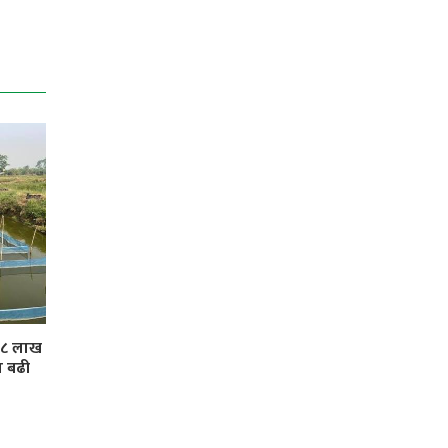
 ३८ लाख
ा बढी