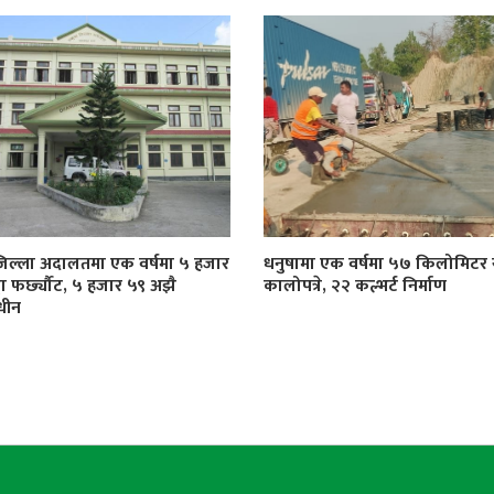
जिल्ला अदालतमा एक वर्षमा ५ हजार
धनुषामा एक वर्षमा ५७ किलोमिट
्दा फर्छ्यौट, ५ हजार ५९ अझै
कालोपत्रे, २२ कल्भर्ट निर्माण
धीन