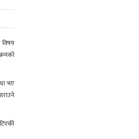
ा विषय
क्रमको
स्था भए
डराउने
खटिएकी