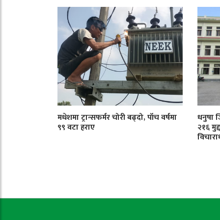
मधेशमा ट्रान्सफर्मर चोरी बढ्दो, पाँच वर्षमा
धनुषा 
९९ वटा हराए
२१६ मुद
विचारा