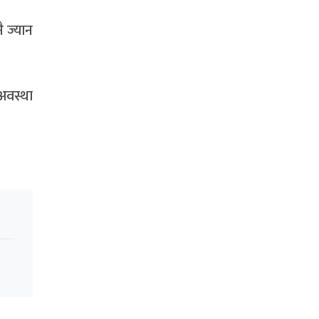
ै ज्यान
अवस्था