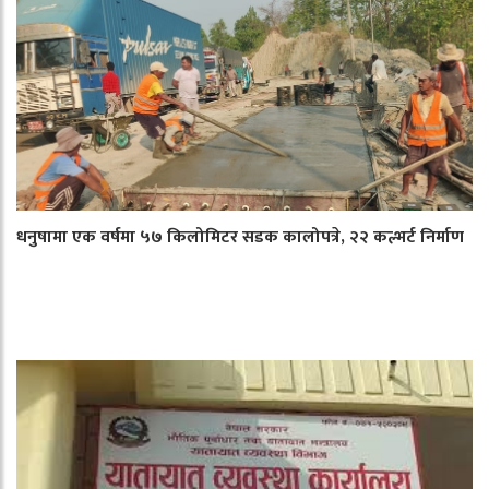
धनुषामा एक वर्षमा ५७ किलोमिटर सडक कालोपत्रे, २२ कल्भर्ट निर्माण