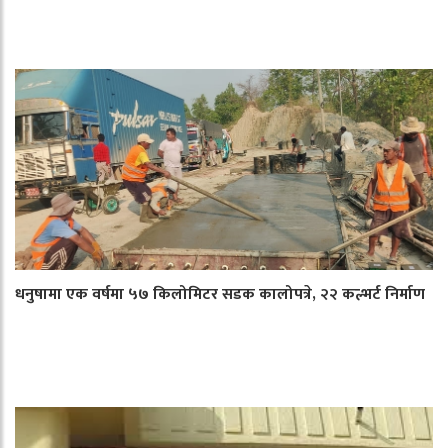
धनुषामा एक वर्षमा ५७ किलोमिटर सडक कालोपत्रे, २२ कल्भर्ट निर्माण