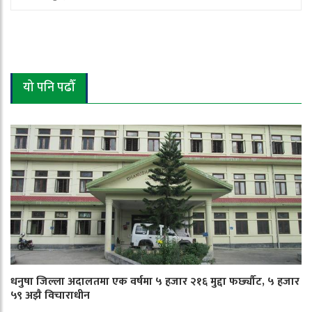
यो पनि पढौँ
धनुषा जिल्ला अदालतमा एक वर्षमा ५ हजार २१६ मुद्दा फर्छ्यौट, ५ हजार
५९ अझै विचाराधीन