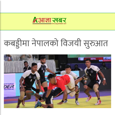
कबड्डीमा नेपालको विजयी सुरुआत