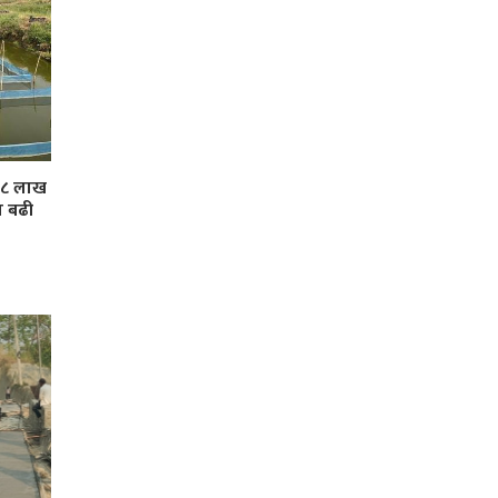
 ३८ लाख
ा बढी