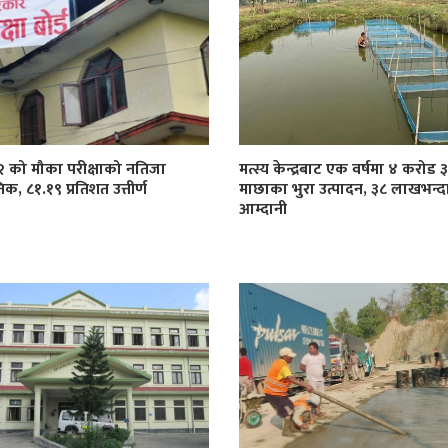
१२ को मौका परीक्षाको नतिजा
मत्स्य केन्द्रबाट एक वर्षमा ४ करोड
िक, ८१.१९ प्रतिशत उत्तीर्ण
माछाका भुरा उत्पादन, ३८ लाखभन्द
आम्दानी