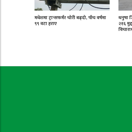
मधेशमा ट्रान्सफर्मर चोरी बढ्दो, पाँच वर्षमा
धनुषा 
९९ वटा हराए
२१६ मुद
विचारा