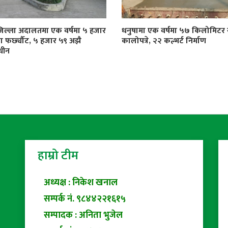
जिल्ला अदालतमा एक वर्षमा ५ हजार
धनुषामा एक वर्षमा ५७ किलोमिट
्दा फर्छ्यौट, ५ हजार ५९ अझै
कालोपत्रे, २२ कल्भर्ट निर्माण
धीन
हाम्रो टीम
अध्यक्ष : निकेश खनाल
सम्पर्क नं. ९८४४२२१६१५
सम्पादक : अनिता भुजेल