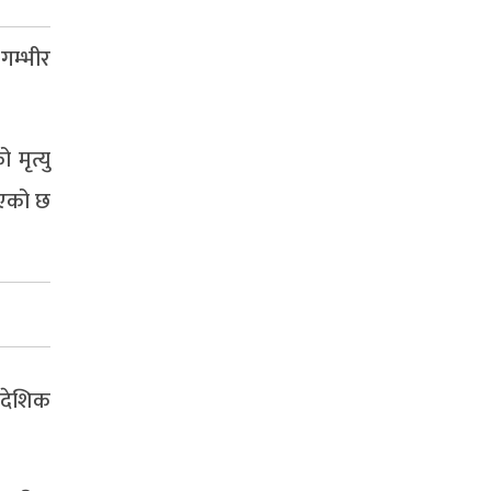
गम्भीर
मृत्यु
इएको छ
ादेशिक