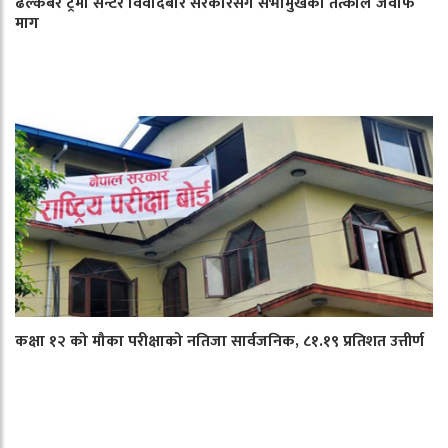
ढल्केबर ट्रमा सेन्टर विवादबारे सरकारसँग सभामुखको तत्काल जवाफ
माग
कक्षा १२ को मौका परीक्षाको नतिजा सार्वजनिक, ८१.१९ प्रतिशत उत्तीर्ण