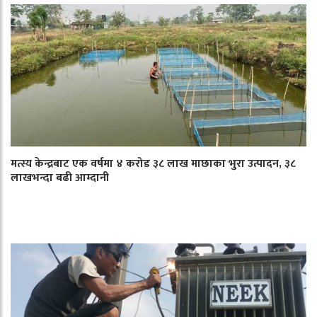
मत्स्य केन्द्रबाट एक वर्षमा ४ करोड ३८ लाख माछाका भुरा उत्पादन, ३८
लाखभन्दा बढी आम्दानी