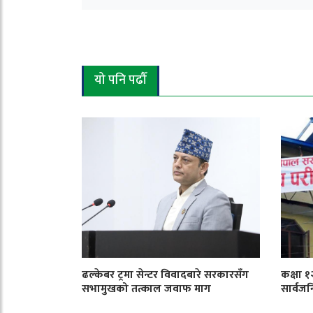
यो पनि पढौँ
ढल्केबर ट्रमा सेन्टर विवादबारे सरकारसँग
कक्षा 
सभामुखको तत्काल जवाफ माग
सार्वजन