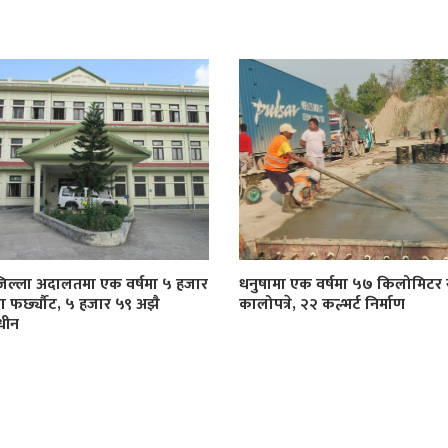
जिल्ला अदालतमा एक वर्षमा ५ हजार
धनुषामा एक वर्षमा ५७ किलोमिट
्दा फर्छ्यौट, ५ हजार ५९ अझै
कालोपत्रे, २२ कल्भर्ट निर्माण
धीन