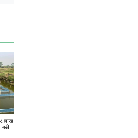
 ३८ लाख
ा बढी