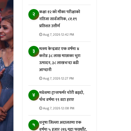
कक्षा १२ को मौका परीक्षाको
२
नतिजा सार्वजनिक, ८१.१९
प्रतिशत उत्तीर्ण
Aug 7, 2026 12:42 PM
मत्स्य केन्द्रबाट एक वर्षमा ४
३
करोड ३८ लाख माछाका भुरा
उत्पादन, ३८ लाखभन्दा बढी
आम्दानी
Aug 7, 2026 12:27 PM
मधेशमा ट्रान्सफर्मर चोरी बढ्दो,
४
पाँच वर्षमा ९९ वटा हराए
Aug 7, 2026 12:08 PM
धनुषा जिल्ला अदालतमा एक
५
वर्षमा ५ हजार २१६ मुद्दा फर्छ्यौट,