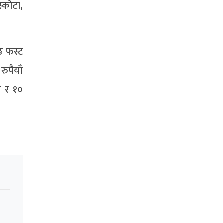
्कोटा,
ाङ फस्ट
ुपैयाँ
ार र १०