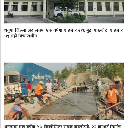
धनुषा जिल्ला अदालतमा एक वर्षमा ५ हजार २१६ मुद्दा फर्छ्यौट, ५ हजार
५९ अझै विचाराधीन
धनुषामा एक वर्षमा ५७ किलोमिटर सडक कालोपत्रे, २२ कल्भर्ट निर्माण