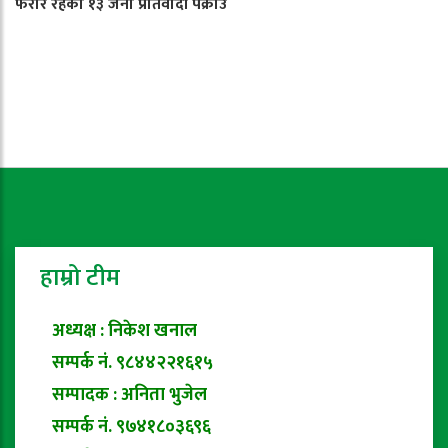
फरार रहेका १३ जना प्रतिवादी पक्राउ
हाम्रो टीम
अध्यक्ष : निकेश खनाल
सम्पर्क नं. ९८४४२२१६१५
सम्पादक : अनिता भुजेल
सम्पर्क नं. ९७४१८०३६९६