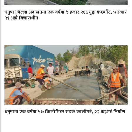
धनुषा जिल्ला अदालतमा एक वर्षमा ५ हजार २१६ मुद्दा फर्छ्यौट, ५ हजार
५९ अझै विचाराधीन
धनुषामा एक वर्षमा ५७ किलोमिटर सडक कालोपत्रे, २२ कल्भर्ट निर्माण