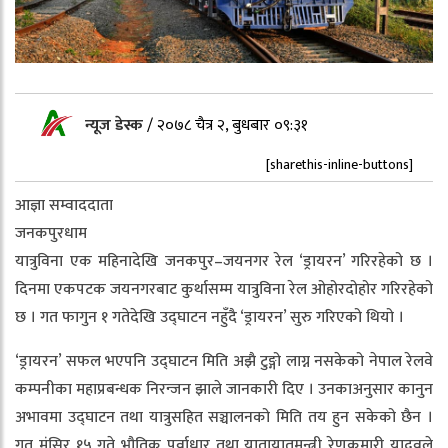
न्यूज डेस्क
/
२०७८ चैत्र २, बुधबार ०९:३१
[sharethis-inline-buttons]
आज्ञा सम्वाददाता
जनकपुरधाम
यात्रुविना एक महिनादेखि जनकपुर–जयनगर रेल ‘ड्रायरन’ गरिरहेको छ ।
दिनमा एकपटक जयनगरबाट कुर्थासम्म यात्रुविना रेल ओहोरदोहोर गरिरहेको
छ । गत फागुन १ गतेदेखि उद्घाटन नहुँदै ‘ड्रायरन’ सुरु गरिएको थियो ।
‘ड्रायरन’ सफल भएपनि उद्घाटन मिति अझै टुङ्गो लाग्न नसकेको नेपाल रेलवे
कम्पनीका महाप्रबन्धक निरन्जन झाले जानकारी दिए । उनकाअनुसार कानुन
अभावमा उद्घाटन तथा यात्रुसहित सञ्चालनको मिति तय हुन सकेको छैन ।
गत मंसिर १५ गते भौतिक पूर्वाधार तथा यातायातमन्त्री रेणुकुमारी यादवले