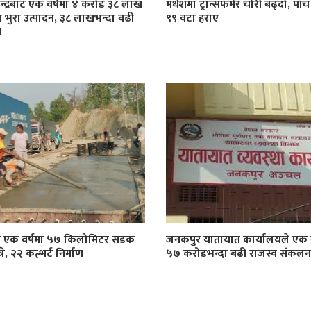
केन्द्रबाट एक वर्षमा ४ करोड ३८ लाख
मधेशमा ट्रान्सफर्मर चोरी बढ्दो, पाँच
 भुरा उत्पादन, ३८ लाखभन्दा बढी
९९ वटा हराए
ी
ा एक वर्षमा ५७ किलोमिटर सडक
जनकपुर यातायात कार्यालयले एक व
े, २२ कल्भर्ट निर्माण
५७ करोडभन्दा बढी राजस्व संकलन ग