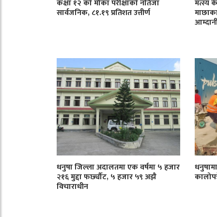
कक्षा १२ को मौका परीक्षाको नतिजा
मत्स्य 
सार्वजनिक, ८१.१९ प्रतिशत उत्तीर्ण
माछाका
आम्दान
धनुषा जिल्ला अदालतमा एक वर्षमा ५ हजार
धनुषाम
२१६ मुद्दा फर्छ्यौट, ५ हजार ५९ अझै
कालोपत्र
विचाराधीन