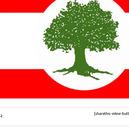
[sharethis-inline-but
४२