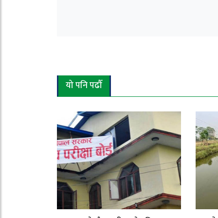
यो पनि पढौँ