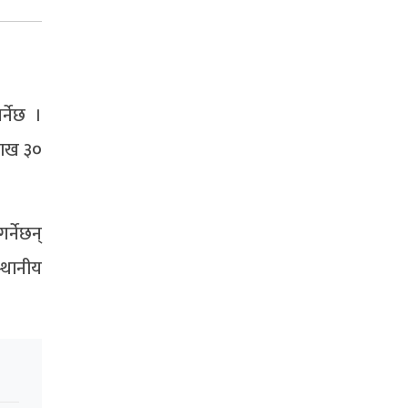
्नेछ ।
ैशाख ३०
र्नेछन्
स्थानीय