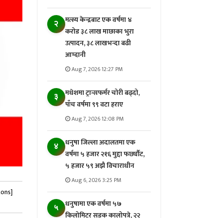
मत्स्य केन्द्रबाट एक वर्षमा ४
२
करोड ३८ लाख माछाका भुरा
उत्पादन, ३८ लाखभन्दा बढी
आम्दानी
Aug 7, 2026 12:27 PM
मधेशमा ट्रान्सफर्मर चोरी बढ्दो,
३
पाँच वर्षमा ९९ वटा हराए
Aug 7, 2026 12:08 PM
धनुषा जिल्ला अदालतमा एक
४
वर्षमा ५ हजार २१६ मुद्दा फर्छ्यौट,
५ हजार ५९ अझै विचाराधीन
Aug 6, 2026 3:25 PM
tons]
धनुषामा एक वर्षमा ५७
५
किलोमिटर सडक कालोपत्रे, २२