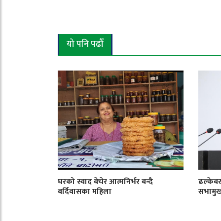
यो पनि पढौँ
घरको स्वाद बेचेर आत्मनिर्भर बन्दै
ढल्केबर
बर्दिवासका महिला
सभामु