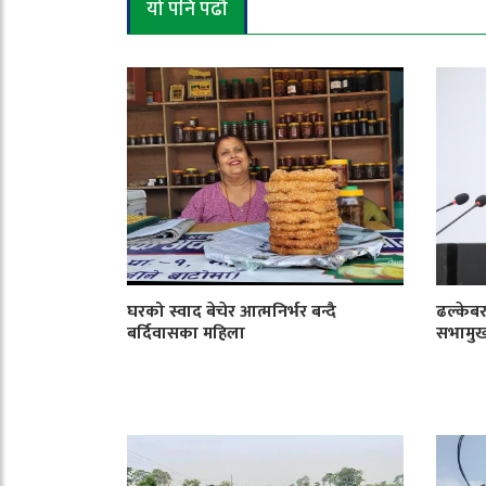
यो पनि पढौँ
घरको स्वाद बेचेर आत्मनिर्भर बन्दै
ढल्केबर
बर्दिवासका महिला
सभामु