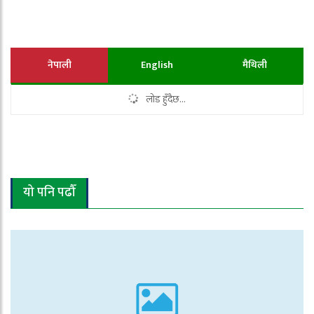
नेपाली
English
मैथिली
लोड हुँदैछ...
यो पनि पढौँ