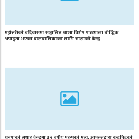
महोत्तरीको बर्दिवासमा सञ्चालित आशा विशेष पाठशाला बौद्धिक
अपाङ्गता भएका बालबालिकाका लागि आशाको केन्द्र
धनुषाको सुधार केन्द्रमा ३५ वर्षीय पुरुषको मृत्यु, आफन्तद्वारा कुटपिटको