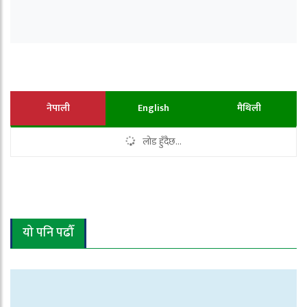
नेपाली
English
मैथिली
लोड हुँदैछ...
यो पनि पढौँ