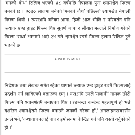
‘मनको बाँध’ रिलिज भएको ४८ वर्षपछि नेपालमा पुनः श्यामश्वेत फिल्म
बनेको छ । २०३० सालमा बनेको ‘मनको बाँध’ पछिल्लो श्यामश्वेत नेपाली
फिल्म थियो । त्यसअघि बनेका आमा, हिजो आज भोलि र परिवर्तन पनि
ब्ल्याक एण्ड ह्वाइट फिल्म थिए सुवर्ण थापा र सौगात मल्लले निर्माण गरेको
फिल्म ‘राधा’ आगामी भदौ २४ गते श्वामश्वेत रङमै फिल्म हलमा रिलिज हुने
भएको छ ।
निर्देशक तथा लेखक समेत रहेका थापाले ब्ल्याक एन्ड ह्वाइट रङमै फिल्मलाई
प्रदर्शन गर्न लागिएको बताएका छन् । यसअघि उनले ‘मलामी’ नामक छोटो
फिल्म पनि श्यामश्वेतमै बनाएका थिए ।‘रङभन्दा कन्टेन्ट महत्वपूर्ण हो भन्ने
दर्शाउन श्यामश्वेतमै फिल्म बनाउने जमर्को गरेका हौं,’ अनलाइनखबरसँग
उनले भने, ‘कथावाचनलाई पात्र र इमोसनमा केन्द्रित गर्न पनि यस्तो गर्नुपरेको
हो ।’