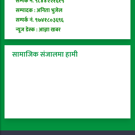
सम्पर्क नं. ९८४४२२१६१५
सम्पादक : अनिता भुजेल
सम्पर्क नं. ९७४१८०३६९६
न्यूज डेस्क : आज्ञा खबर
सामाजिक संजालमा हामी