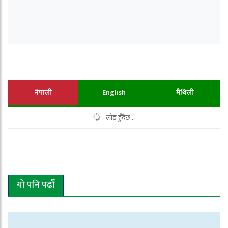
नेपाली
English
मैथिली
लोड हुँदैछ...
यो पनि पढौँ