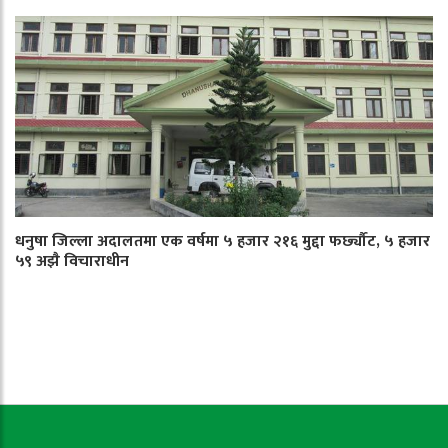
धनुषा जिल्ला अदालतमा एक वर्षमा ५ हजार २१६ मुद्दा फर्छ्यौट, ५ हजार
५९ अझै विचाराधीन