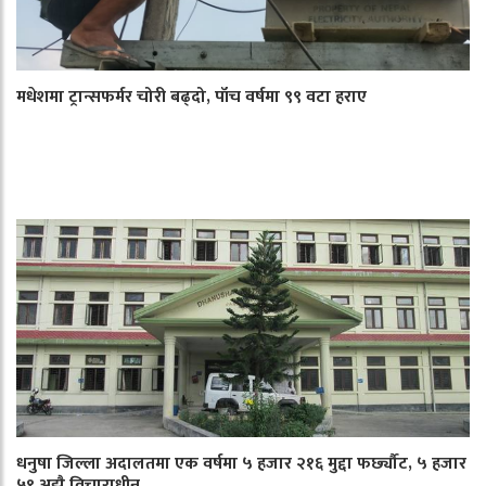
मधेशमा ट्रान्सफर्मर चोरी बढ्दो, पाँच वर्षमा ९९ वटा हराए
धनुषा जिल्ला अदालतमा एक वर्षमा ५ हजार २१६ मुद्दा फर्छ्यौट, ५ हजार
५९ अझै विचाराधीन