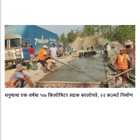
धनुषामा एक वर्षमा ५७ किलोमिटर सडक कालोपत्रे, २२ कल्भर्ट निर्माण