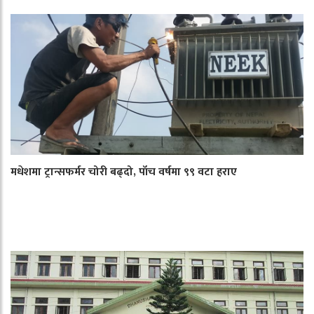
मधेशमा ट्रान्सफर्मर चोरी बढ्दो, पाँच वर्षमा ९९ वटा हराए