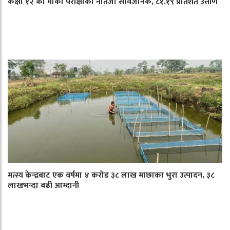
कक्षा १२ को मौका परीक्षाको नतिजा सार्वजनिक, ८१.१९ प्रतिशत उत्तीर्ण
मत्स्य केन्द्रबाट एक वर्षमा ४ करोड ३८ लाख माछाका भुरा उत्पादन, ३८
लाखभन्दा बढी आम्दानी