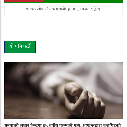
समाचार लोड गर्न समस्या भयो। कृपया पुनः प्रयास गर्नुहोस्।
यो पनि पढौँ
धनुषाको सुधार केन्द्रमा ३५ वर्षीय पुरुषको मृत्यु, आफन्तद्वारा कुटपिटको