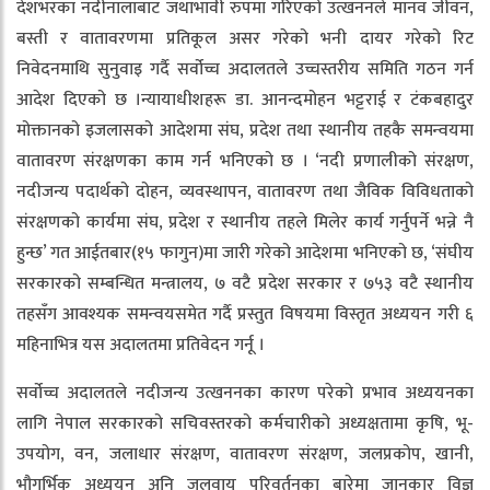
देशभरका नदीनालाबाट जथाभावी रुपमा गरिएको उत्खननले मानव जीवन,
बस्ती र वातावरणमा प्रतिकूल असर गरेको भनी दायर गरेको रिट
निवेदनमाथि सुनुवाइ गर्दै सर्वोच्च अदालतले उच्चस्तरीय समिति गठन गर्न
आदेश दिएको छ ।न्यायाधीशहरू डा. आनन्दमोहन भट्टराई र टंकबहादुर
मोक्तानको इजलासको आदेशमा संघ, प्रदेश तथा स्थानीय तहकै समन्वयमा
वातावरण संरक्षणका काम गर्न भनिएको छ । ‘नदी प्रणालीको संरक्षण,
नदीजन्य पदार्थको दोहन, व्यवस्थापन, वातावरण तथा जैविक विविधताको
संरक्षणको कार्यमा संघ, प्रदेश र स्थानीय तहले मिलेर कार्य गर्नुपर्ने भन्ने नै
हुन्छ’ गत आईतबार(१५ फागुन)मा जारी गरेको आदेशमा भनिएको छ, ‘संघीय
सरकारको सम्बन्धित मन्त्रालय, ७ वटै प्रदेश सरकार र ७५३ वटै स्थानीय
तहसँग आवश्यक समन्वयसमेत गर्दै प्रस्तुत विषयमा विस्तृत अध्ययन गरी ६
महिनाभित्र यस अदालतमा प्रतिवेदन गर्नू ।
सर्वोच्च अदालतले नदीजन्य उत्खननका कारण परेको प्रभाव अध्ययनका
लागि नेपाल सरकारको सचिवस्तरको कर्मचारीको अध्यक्षतामा कृषि, भू-
उपयोग, वन, जलाधार संरक्षण, वातावरण संरक्षण, जलप्रकोप, खानी,
भौगर्भिक अध्ययन अनि जलवायु परिवर्तनका बारेमा जानकार विज्ञ