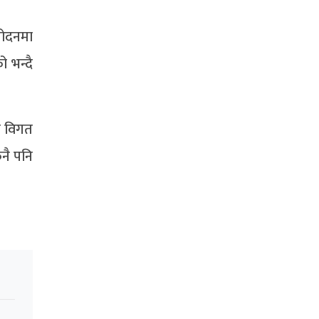
मोदनमा
 भन्दै
ले विगत
नै पनि