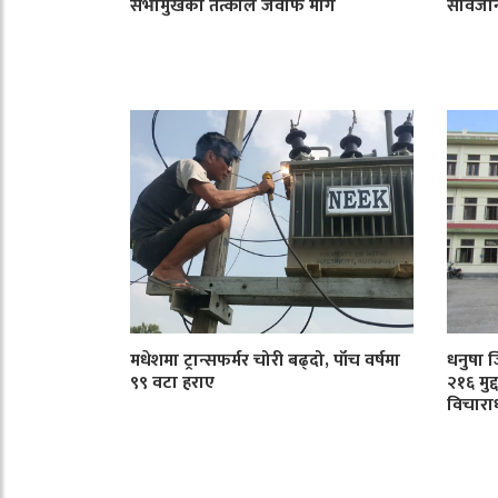
सभामुखको तत्काल जवाफ माग
सार्वजन
मधेशमा ट्रान्सफर्मर चोरी बढ्दो, पाँच वर्षमा
धनुषा 
९९ वटा हराए
२१६ मुद
विचारा