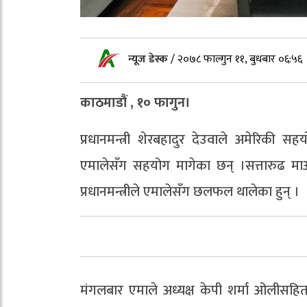
न्यूज डेस्क
/
२०७८ फाल्गुन ११, बुधबार ०६:५६
काठमाडौं , १० फागुन।
प्रधानमन्त्री शेरबहादुर देउवाले अमेरिकी 
एमालेसँग सहयोग मागेका छन् ।सत्तारुढ मा
प्रधानमन्त्रीले एमालेसँग छलफल थालेका हुन् ।
मंगलबार एमाले अध्यक्ष केपी शर्मा ओली