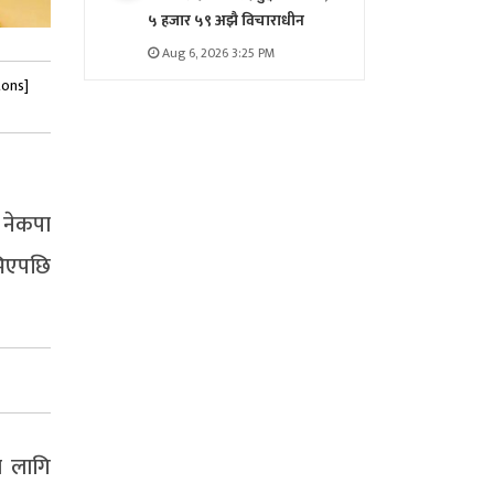
५ हजार ५९ अझै विचाराधीन
Aug 6, 2026 3:25 PM
tons]
 नेकपा
भिएपछि
ा लागि