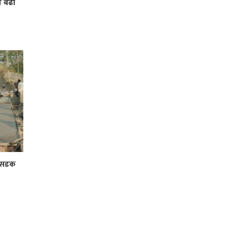
ा बढी
र सडक