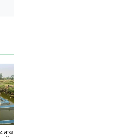
 ३८ लाख