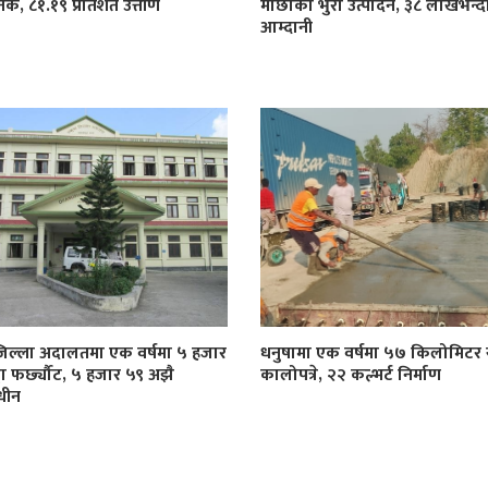
िक, ८१.१९ प्रतिशत उत्तीर्ण
माछाका भुरा उत्पादन, ३८ लाखभन्द
आम्दानी
जिल्ला अदालतमा एक वर्षमा ५ हजार
धनुषामा एक वर्षमा ५७ किलोमिट
्दा फर्छ्यौट, ५ हजार ५९ अझै
कालोपत्रे, २२ कल्भर्ट निर्माण
धीन