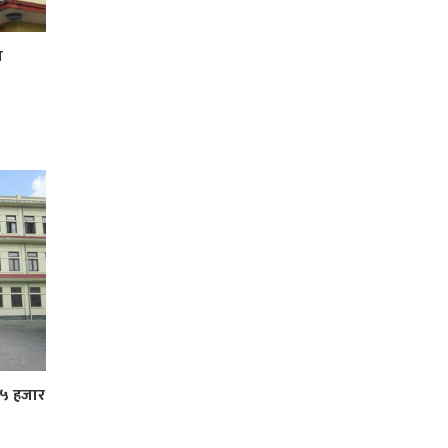
ा
 ५ हजार