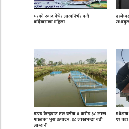
घरको स्वाद बेचेर आत्मनिर्भर बन्दै
ढल्केबर
बर्दिवासका महिला
सभामु
मत्स्य केन्द्रबाट एक वर्षमा ४ करोड ३८ लाख
मधेशमा ट
माछाका भुरा उत्पादन, ३८ लाखभन्दा बढी
९९ वटा
आम्दानी