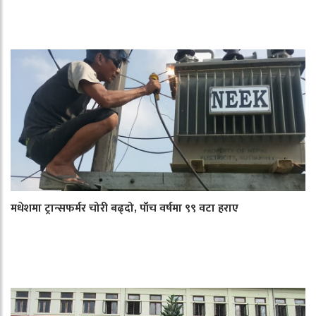
मधेशमा ट्रान्सफर्मर चोरी बढ्दो, पाँच वर्षमा ९९ वटा हराए