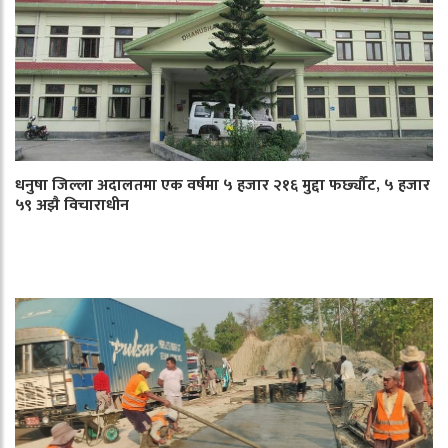
धनुषा जिल्ला अदालतमा एक वर्षमा ५ हजार २१६ मुद्दा फर्छ्यौट, ५ हजार
५९ अझै विचाराधीन