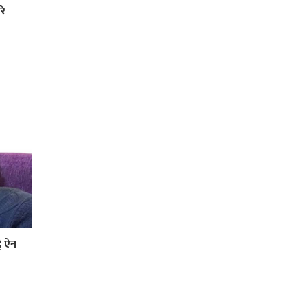
रि
ै ऐन