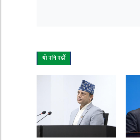
यो पनि पढौँ