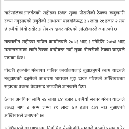
गाउँपालिकाअन्तर्गतको सहोडवा स्थित सुब्बा पोखरीको ठेक्का कबुलगरी
रकम नबुझाएको उजुरीको आधारमा यादवविरूद्ध ३५ लाख २१ हजार २ सय
४ रूपैयाँ विगो राखेर आरोपपत्र दायर गरिएको अख्तियारले जनाएको छ।
तत्कालीन सहोडवा गाविस कार्यालयले २०७१ भाद्र १ गतेदेखि २०७६ भाद्र
मसान्तसम्मका लागि ठेक्का बन्दोबस्त गर्दा सुब्बा पोखरीको ठेक्का यादवले
पाएका थिए।
पोखरी हकभोग गरेवापत गाविस कार्यालयलाई बुझाउनुपर्ने रकम यादवले
नबुझाएको उजुरीको आधारमा भ्रष्टाचार मुद्दा दायर गरिएको अख्तियारका
सहायक प्रवक्ता वेदप्रसाद भण्डारीले जानकारी दिए।
ठेक्का अवधिका लागि ५४ लाख ६४ हजार ६ रूपैयाँ सकार गरेका यादवले
२०७३ माघ ४ सम्म जम्मा १९ लाख ४२ हजार ८०१ मात्र बुझाएको
अख्तियारले जनाएको छ।
अख्तियारले वडाअध्यक्षमा निर्वाचित भैसकेपछि यादवले पदको प्रभाव पारेर