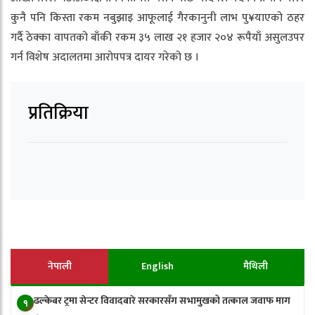
कुनै पनि किस्ता रकम नबुझाइ आफूलाई गैरकानुनी लाभ पु¥याएको ठहर
गर्दै ठेक्का वापतको बाँकी रकम ३५ लाख २१ हजार २०४ रूपैयाँ असुलउपर
गर्न विशेष अदालतमा आरोपपत्र दायर गरेको छ ।
प्रतिक्रिया
नेपाली
English
मैथिली
ढल्केबर ट्रमा सेन्टर विवादबारे सरकारसँग सभामुखको तत्काल जवाफ माग
१