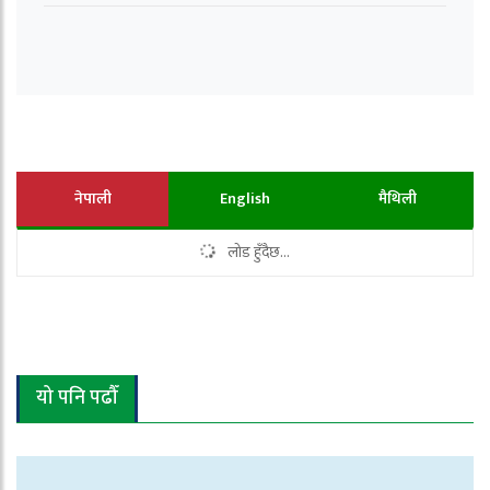
नेपाली
English
मैथिली
लोड हुँदैछ...
यो पनि पढौँ