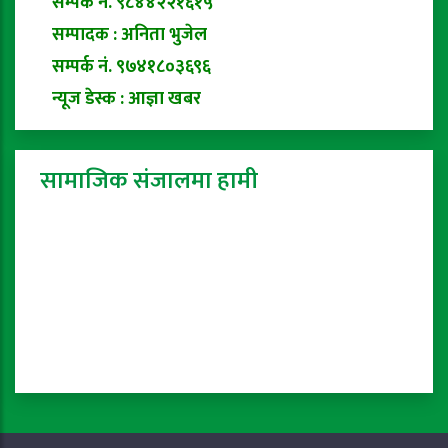
सम्पर्क नं. ९८४४२२१६१५
सम्पादक : अनिता भुजेल
सम्पर्क नं. ९७४१८०३६९६
न्यूज डेस्क : आज्ञा खबर
सामाजिक संजालमा हामी