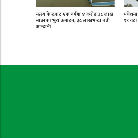
मत्स्य केन्द्रबाट एक वर्षमा ४ करोड ३८ लाख
मधेशमा ट
माछाका भुरा उत्पादन, ३८ लाखभन्दा बढी
९९ वटा
आम्दानी