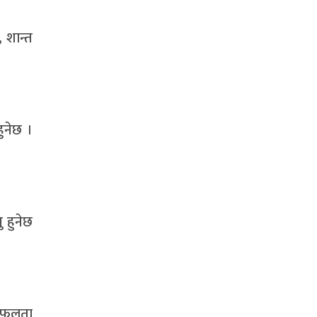
 शान्त
ुनेछ ।
 हुनेछ
 सफलता