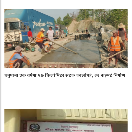
धनुषामा एक वर्षमा ५७ किलोमिटर सडक कालोपत्रे, २२ कल्भर्ट निर्माण