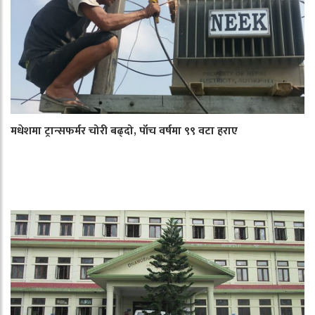
मधेशमा ट्रान्सफर्मर चोरी बढ्दो, पाँच वर्षमा ९९ वटा हराए