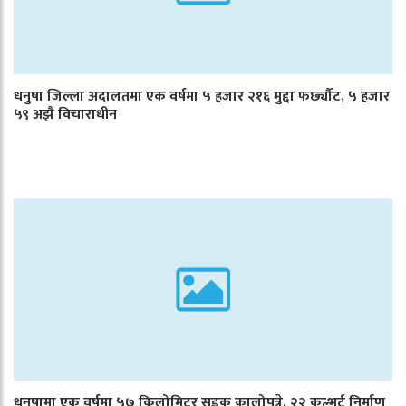
धनुषा जिल्ला अदालतमा एक वर्षमा ५ हजार २१६ मुद्दा फर्छ्यौट, ५ हजार
५९ अझै विचाराधीन
धनुषामा एक वर्षमा ५७ किलोमिटर सडक कालोपत्रे, २२ कल्भर्ट निर्माण