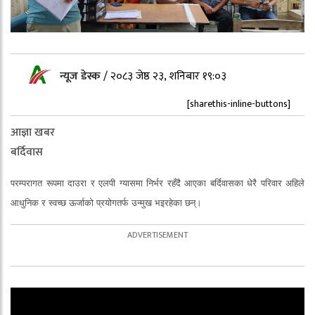
न्यूज डेस्क
/
२०८३ जेष्ठ २३, शनिबार १९:०३
[sharethis-inline-buttons]
आज्ञा खबर
बर्दिवास
परम्परागत
रूपमा
दाउरा
र
एलपी
ग्यासमा
निर्भर
रहँदै
आएका
बर्दिवासका
धेरै
परिवार
अहिले
आधुनिक
र
स्वच्छ
ऊर्जाको
प्रयोगतर्फ
उन्मुख
भइरहेका
छन्।