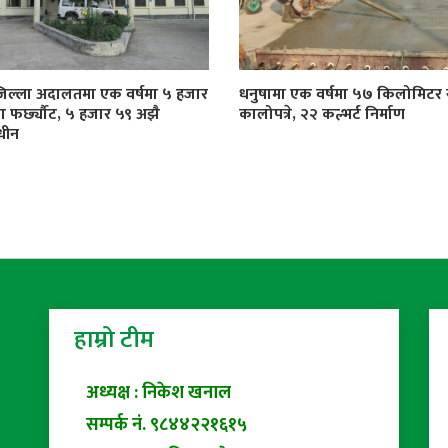
जिल्ला अदालतमा एक वर्षमा ५ हजार
धनुषामा एक वर्षमा ५७ किलोमिट
्दा फर्छ्यौट, ५ हजार ५९ अझै
कालोपत्रे, २२ कल्भर्ट निर्माण
धीन
हाम्रो टीम
अध्यक्ष : निकेश खनाल
सम्पर्क नं. ९८४४२२१६१५