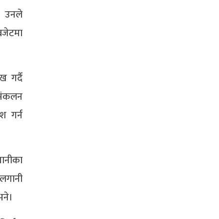
। उनले
बजेटमा
ख गर्दै
 संकलन
श गर्न
लगानीका
 लगानी
भने।