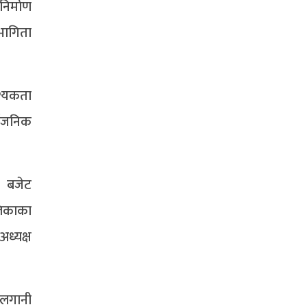
िर्माण
हभागिता
श्यकता
्वजनिक
, बजेट
लिकाका
ध्यक्ष
 लगानी