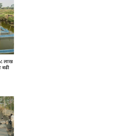
 ३८ लाख
ा बढी