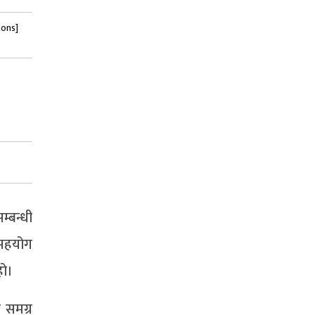
tons]
्बन्धी
 सहयोग
हो।
ो समग्र