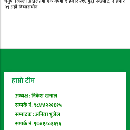
धनुषा जिल्ला अदालतमा एक वर्षमा ५ हजार २१६ मुद्दा फर्छ्यौट, ५ हजार
५९ अझै विचाराधीन
हाम्रो टीम
अध्यक्ष : निकेश खनाल
सम्पर्क नं. ९८४४२२१६१५
सम्पादक : अनिता भुजेल
सम्पर्क नं. ९७४१८०३६९६