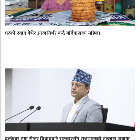
घरको स्वाद बेचेर आत्मनिर्भर बन्दै बर्दिवासका महिला
ढल्केबर ट्रमा सेन्टर विवादबारे सरकारसँग सभामुखको तत्काल जवाफ