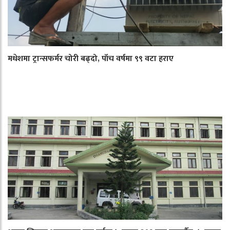
मधेशमा ट्रान्सफर्मर चोरी बढ्दो, पाँच वर्षमा ९९ वटा हराए