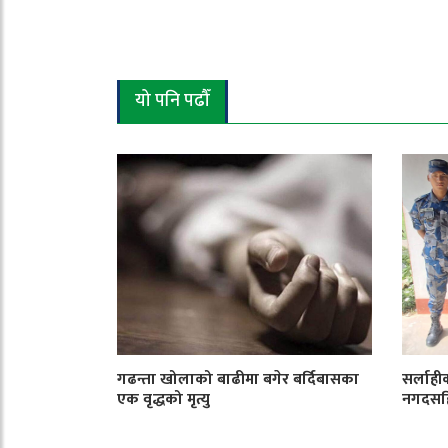
यो पनि पढौँ
गढन्ता खोलाको बाढीमा बगेर बर्दिबासका
सर्लाही
एक वृद्धको मृत्यु
नगदसहि