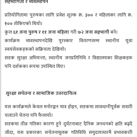
सहभागिता
र
व्यवस्थापन
प्रतियोगितामा पुरुषका लागि प्रवेश शुल्क
रु
.
३००
र महिलाका लागि
रु
.
१००
तोकिएको थियो।
कुल
६१
जना
पुरुष
र
११
जना
महिला
गरी
७२
जना
सहभागी
बने।
कार्यक्रम व्यवस्थापनदेखि पुरस्कार वितरणसम्म स्थानीय युवा
स्वयंसेवकहरूको सक्रियता देखियो।
सडक सुरक्षा अभियन्ता, स्थानीय जनप्रतिनिधि र विद्यालयका शिक्षकहरू
पनि दर्शकका रूपमा उपस्थित थिए।
सुरक्षा
सचेतना
र
सामाजिक
उत्तरदायित्व
यस कार्यक्रमले केवल मनोरञ्जन मात्र होइन, सडकमा सावधानीपूर्वक सवारी
चलाउने चेतना पनि फैलायो।
सडकमा तीव्र गतिका कारण हुने दुर्घटनाबाट दैनिक जनधनको क्षति बढ्दै
जाँदा, यस प्रकारका सचेतनामूलक गतिविधि समुदायस्तरमै प्रभावकारी