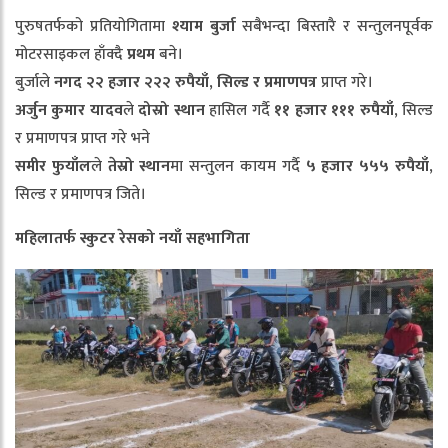
पुरुषतर्फको प्रतियोगितामा
श्याम
बुर्जा
सबैभन्दा बिस्तारै र सन्तुलनपूर्वक
मोटरसाइकल हाँक्दै
प्रथम
बने।
बुर्जाले
नगद
२२
हजार
२२२
रुपैयाँ
,
सिल्ड
र
प्रमाणपत्र
प्राप्त गरे।
अर्जुन
कुमार
यादव
ले
दोस्रो
स्थान
हासिल गर्दै
११
हजार
१११
रुपैयाँ
, सिल्ड
र प्रमाणपत्र प्राप्त गरे भने
समीर
फुयाँल
ले
तेस्रो
स्थान
मा सन्तुलन कायम गर्दै
५
हजार
५५५
रुपैयाँ
,
सिल्ड र प्रमाणपत्र जिते।
महिलातर्फ
स्कुटर
रेसको
नयाँ
सहभागिता