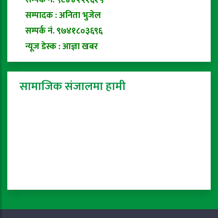
सम्पर्क नं. ९८४४२२१६१५
सम्पादक : अनिता भुजेल
सम्पर्क नं. ९७४१८०३६९६
न्यूज डेस्क : आज्ञा खबर
सामाजिक संजालमा हामी