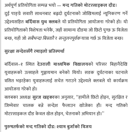
अर्थपूर्ण प्रतियोगिता सम्पन्न भयो —
मन्द
गतिको
मोटरसाइकल
दौड
।
दुई पाङ्ग्रे सवारी साधनबाट बढ्दो दुर्घटनाको जोखिमलाई न्यूनिकरण गर्ने
उद्देश्यसहित
बर्दिवास
युथ
क्लब
ले यो प्रतियोगिता आयोजना गरेको हो। यो
प्रतियोगिताको विशेषता भनेकै, जहाँ सामान्य दौडमा जो छिटो पुग्छ ऊ विजेता
बन्छ, यहाँ जो
सबैभन्दा
बिस्तारै
र
सन्तुलनपूर्वक
यात्रा गर्छ ऊ विजेता बन्छ।
सुरक्षा
सन्देशसँगै
रमाइलो
प्रतिस्पर्धा
बर्दिवास–१ स्थित
देउराली
माध्यमिक
विद्यालय
को परिसर बिहानैदेखि
युवाहरूको उत्साहले गुञ्जायमान बनेको थियो। सडक दुर्घटनाका घटनाले
त्रसित भइरहेका युवाहरूलाई सचेत गराउने उद्देश्यले क्लबले यो कार्यक्रम
आयोजना गरेको हो।
क्लबका अध्यक्ष
सुरज
खड्का
का अनुसार, “हामीले छिटो होइन, सुरक्षित र
जिम्मेवार चालक बन्ने सन्देश फैलाउन खोजेका हौं। मन्द गतिको
मोटरसाइकल दौड केवल खेल होइन, चेतनाको अभियान हो।”
पुरुषतर्फको
मन्द
गतिको
दौड
:
श्याम
बुर्जाको
विजय