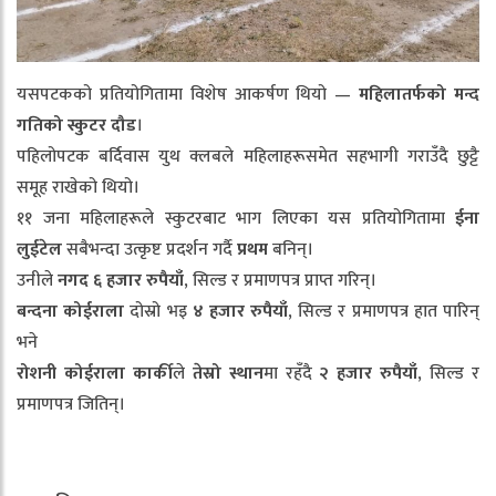
यसपटकको प्रतियोगितामा विशेष आकर्षण थियो —
महिलातर्फको
मन्द
गतिको
स्कुटर
दौड
।
पहिलोपटक बर्दिवास युथ क्लबले महिलाहरूसमेत सहभागी गराउँदै छुट्टै
समूह राखेको थियो।
११ जना महिलाहरूले स्कुटरबाट भाग लिएका यस प्रतियोगितामा
ईना
लुईटेल
सबैभन्दा उत्कृष्ट प्रदर्शन गर्दै
प्रथम
बनिन्।
उनीले
नगद
६
हजार
रुपैयाँ
, सिल्ड र प्रमाणपत्र प्राप्त गरिन्।
बन्दना
कोईराला
दोस्रो भइ
४
हजार
रुपैयाँ
, सिल्ड र प्रमाणपत्र हात पारिन्
भने
रोशनी
कोईराला
कार्की
ले
तेस्रो
स्थान
मा रहँदै
२
हजार
रुपैयाँ
, सिल्ड र
प्रमाणपत्र जितिन्।