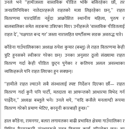
उनले भने “हामीजस्ता वास्तविक पीडित भोकै बसिरहेका छौँ, तर
जनप्रतिनिधिका नातेदारहरूले राहतको मजा लिइरहेका छन्,” राहत
वितरणमा पारदर्शिता नहुँदा आक्रोशित स्थानीय महिला, पुरुष र
बालबालिका समेत सडकमा उत्रिएका थिए। उनीहरूले ‘वास्तविक पीडितलाई
राहत दे’, ‘पक्षपात बन्द गर’ जस्ता नारासहित घण्टौँसम्म सडक अवरुद्ध पारे।
कौडेना गाउँपालिकाका अध्यक्ष रुपेश कुमार (बब्लु) ले राहत वितरणमा केही
त्रुटि हुनसक्ने स्वीकार गरेका छन्। उनका अनुसार ठूलो संख्यामा राहत
वितरण गर्दा केही पीडित छुट्न पुगेका र कतिपय असल अवस्थाका
व्यक्तिहरूले पनि राहत लिएका हुन सक्छन्।
“हामीले राहत ल्याउने सबै संस्थालाई स्पष्ट निर्देशन दिएका छौँ— राहत
वितरण गर्दा कुनै पनि पार्टी, मतदाता वा आफन्तको आधारमा विभेद गर्न
पाइँदैन,” अध्यक्ष बब्लुले भने। उनले थपे, “यदि कसैले मनलाग्दी रूपमा
वितरण गरेको प्रमाण भेटिए, कानूनी कारबाही हुन्छ।”
हाल कौडेना, रामनगर, बलरा लगायतका बाढी प्रभावित क्षेत्रमा गाउँपालिका र