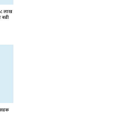
 ३८ लाख
ा बढी
र सडक