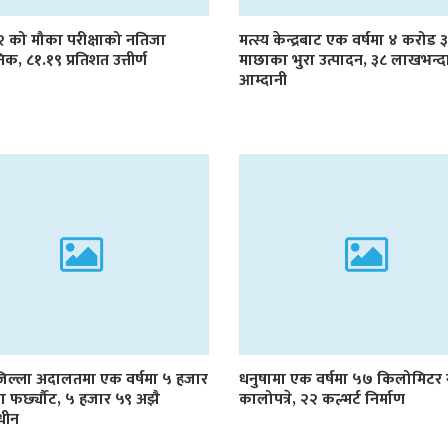
१२ को मौका परीक्षाको नतिजा
मत्स्य केन्द्रबाट एक वर्षमा ४ करोड
िक, ८१.१९ प्रतिशत उत्तीर्ण
माछाका भुरा उत्पादन, ३८ लाखभन्द
आम्दानी
जिल्ला अदालतमा एक वर्षमा ५ हजार
धनुषामा एक वर्षमा ५७ किलोमिट
्दा फर्छ्यौट, ५ हजार ५९ अझै
कालोपत्रे, २२ कल्भर्ट निर्माण
धीन