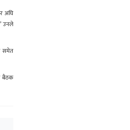
एर अघि
” उनले
ा समेत
मा बैठक