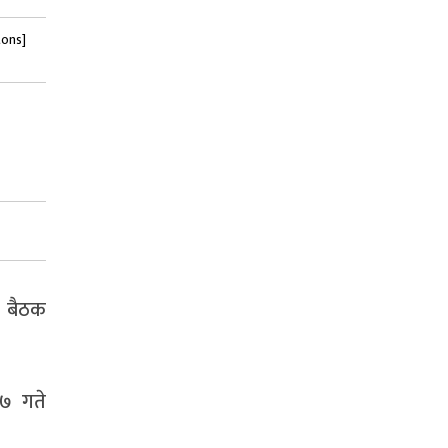
tons]
ा बैठक
 ७ गते