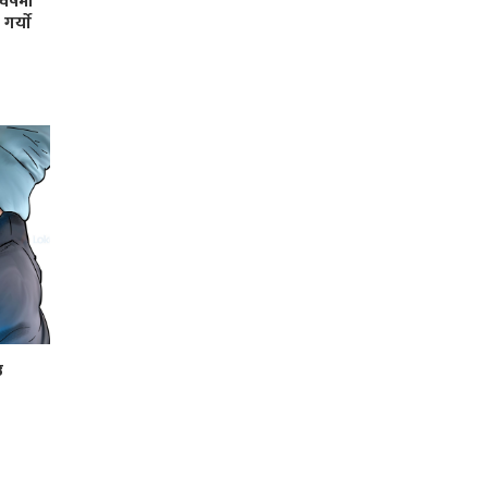
र्षमा
र्याे
उ