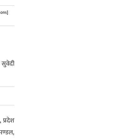
tons]
सुवेदी
 प्रदेश
मण्डल,