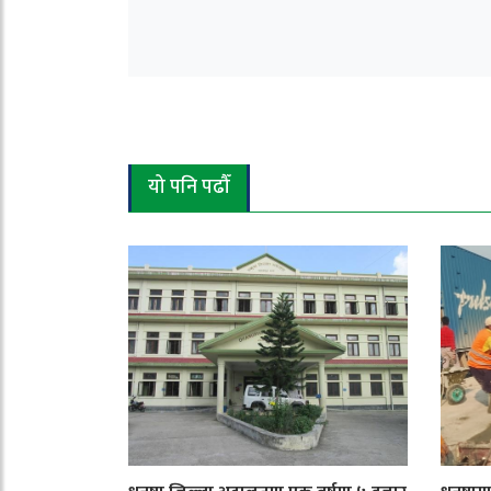
यो पनि पढौँ