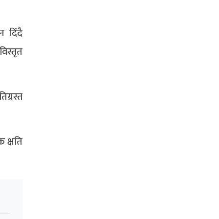
 दिँदै
िस्तृत
िग्रस्त
 क्षति