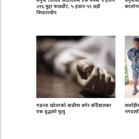
धनुषा जिल्ला अदालतमा एक वर्षमा ५ हजार
धनुषाम
२१६ मुद्दा फर्छ्यौट, ५ हजार ५९ अझै
कालोपत्र
विचाराधीन
गढन्ता खोलाको बाढीमा बगेर बर्दिबासका
सर्लाही
एक वृद्धको मृत्यु
नगदसहि