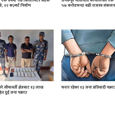
ा एक वर्षमा ५७ किलोमिटर सडक
जनकपुर यातायात कार्यालयले एक व
े, २२ कल्भर्ट निर्माण
५७ करोडभन्दा बढी राजस्व संकलन ग
को सीमावर्ती क्षेत्रबाट १३ लाख
फरार रहेका १३ जना प्रतिवादी पक्रा
त दुई जना पक्राउ