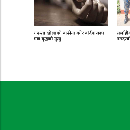
गढन्ता खोलाको बाढीमा बगेर बर्दिबासका
सर्लाही
एक वृद्धको मृत्यु
नगदसहि