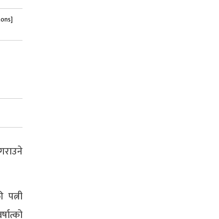
tons]
गराउने
 पत्नी
षात्को