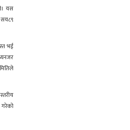
हो। यस
 ७सय८९
रस्त भई
ध्यनजर
मितिले
स्तरीय
े गरेको