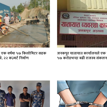
ा एक वर्षमा ५७ किलोमिटर सडक
जनकपुर यातायात कार्यालयले एक व
े, २२ कल्भर्ट निर्माण
५७ करोडभन्दा बढी राजस्व संकलन ग