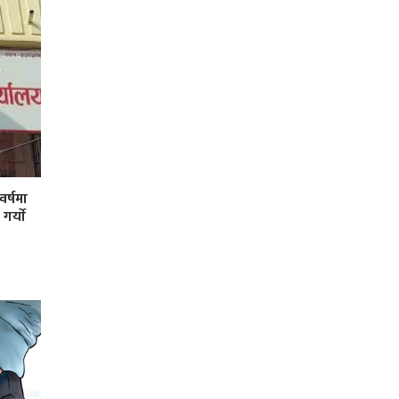
र्षमा
र्याे