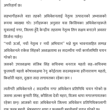
अपरिहार्य छ।
सहभागीहरूले वडा तहको अधिवेशनलाई नेतृत्व उत्पादनको अभ्यासको
रूपमा व्याख्या गरे। उनीहरूका अनुसार यस किसिमका अधिवेशनहरूले
युवालाई नगर, जिल्ला हुँदै केन्द्रीय तहसम्म नेतृत्व लिन सक्षम बनाउने अवसर
सिर्जना गर्छन्।
“नयाँ ऊर्जा, नयाँ नेतृत्व र नयाँ अभियान” भन्ने मूल भावनासहित सम्पन्न
अधिवेशनले राकेश सिंहको अध्यक्षतामा ११ सदस्यीय नयाँ कार्यसमिति चयन
गरेको छ।
जसको उपाध्यक्षमा संजिब सिंह सचिवमा धनराज महतो सह–सचिवमा
फूलमती महतो कोषाध्यक्षमा रेनु कोईराला सदस्यहरूमा हरीनारायण महतो,
किशोरी महरा, दुखरा सदा लगायतका रहेका छन ।
त्यसैगरी अधिवेशनले ८ सदस्यीय नगर अधिवेशन प्रतिनिधि चयन गरेको छ
जसमा अल्का कुमारी सिंह, कौशिला देवी महरा, विजय थापा मगरलगायतका
रहेका छन्। आजको वडा अधिबेशनले जिल्ला अधिवेशन प्रतिनिधिकालागी
राम जनम महतो, भेषबहादुर थापा र फूलमती महतोलाई चयन गरेको छ।