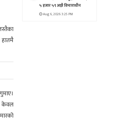
५ हजार ५९ अझै विचाराधीन
Aug 6, 2026 3:25 PM
स्तैका
 हातमै
गुमाए।
ि केवल
ुमारको