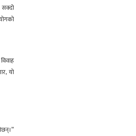
ि सक्दो
हयोगको
र विवाह
ार, यो
ेछन्।”