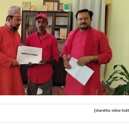
[sharethis-inline-but