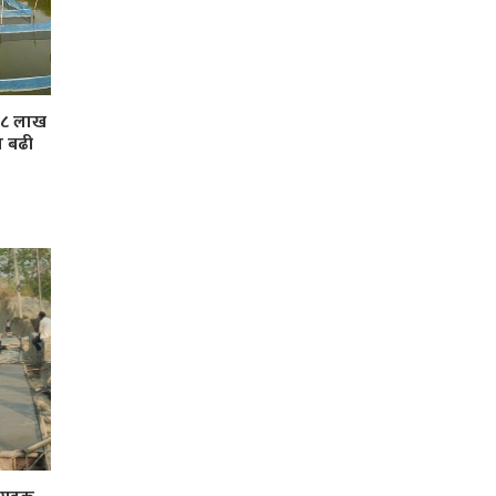
 ३८ लाख
ा बढी