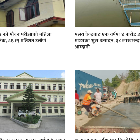
१२ को मौका परीक्षाको नतिजा
मत्स्य केन्द्रबाट एक वर्षमा ४ करोड
िक, ८१.१९ प्रतिशत उत्तीर्ण
माछाका भुरा उत्पादन, ३८ लाखभन्द
आम्दानी