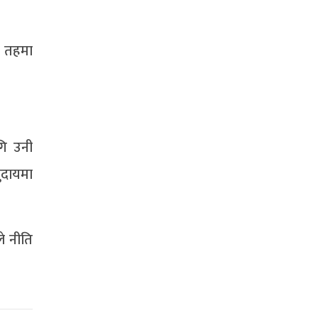
य तहमा
गि उनी
ुदायमा
े नीति