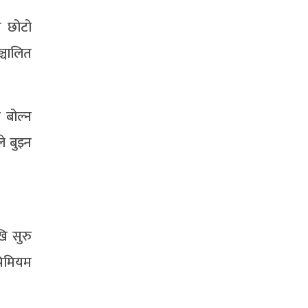
ि छोटो
ञ्चालित
र बोल्न
े बुझ्न
ि सुरु
रिमियम