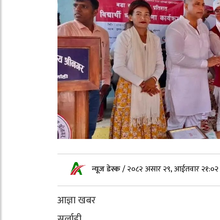
न्यूज डेस्क
/
२०८२ असार २९, आईतवार २१:०२
आज्ञा खबर
सर्लाही