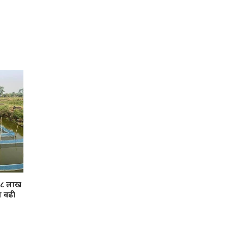
 ३८ लाख
ा बढी