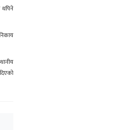
ँ थपिने
 निकाय
्थानीय
 दिएको