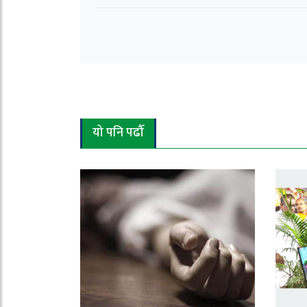
यो पनि पढौँ