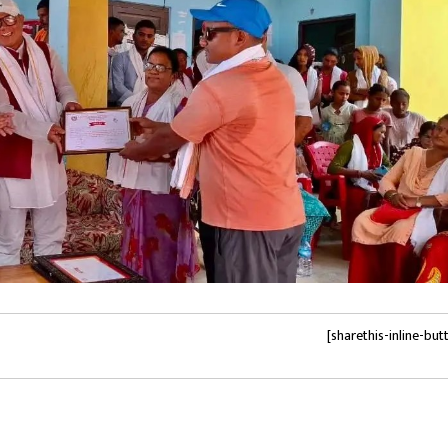
[sharethis-inline-but