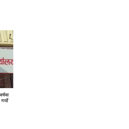
र्षमा
र्याे