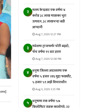
मत्स्य केन्द्रबाट एक वर्षमा ४
२
करोड ३८ लाख माछाका भुरा
उत्पादन, ३८ लाखभन्दा बढी
आम्दानी
Aug 7, 2026 12:27 PM
मधेशमा ट्रान्सफर्मर चोरी बढ्दो,
३
पाँच वर्षमा ९९ वटा हराए
Aug 7, 2026 12:08 PM
धनुषा जिल्ला अदालतमा एक
४
वर्षमा ५ हजार २१६ मुद्दा फर्छ्यौट,
५ हजार ५९ अझै विचाराधीन
Aug 6, 2026 3:25 PM
tons]
धनुषामा एक वर्षमा ५७
५
किलोमिटर सडक कालोपत्रे, २२