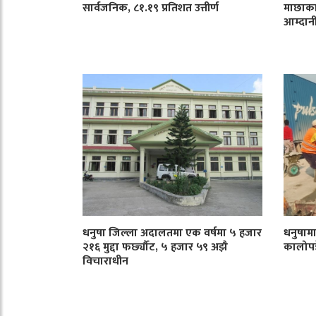
सार्वजनिक, ८१.१९ प्रतिशत उत्तीर्ण
माछाका
आम्दान
धनुषा जिल्ला अदालतमा एक वर्षमा ५ हजार
धनुषाम
२१६ मुद्दा फर्छ्यौट, ५ हजार ५९ अझै
कालोपत्र
विचाराधीन