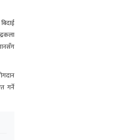
त बिदाई
द्रकला
यानसँग
योगदान
 गर्ने