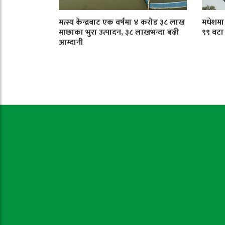
मत्स्य केन्द्रबाट एक वर्षमा ४ करोड ३८ लाख
मधेशमा ट
माछाका भुरा उत्पादन, ३८ लाखभन्दा बढी
९९ वटा
आम्दानी