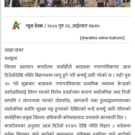
न्यूज डेस्क
/
२०८० पुष २२, आईतवार १७:१०
[sharethis-inline-buttons]
आज्ञा खबर
मलङ्गवा
जिल्ला प्रशासन कार्यालय सर्लाहीले बरहथवा नगरपालिकामा आज
दिउँसोदेखि भोलि बिहानसम्म लागू हुने गरी कर्फ्यू जारी गरेको छ । यही पुस
२० गते शुक्रबार बरहथवा नगरपालिकामा प्राथमिक स्वास्थ्य केन्द्रको
स्तरोन्नतिलाई लिएर भएको विरोध प्रदर्शनका कारण सार्वजनिक तथा निजी
सम्पत्ति र संरचनामा भएको तोडफोड, आगजनी तथा हुलदङ्गालगायतका
सार्वजनिक शान्ति सुरक्षा भङ्ग हुनसक्ने देखिएको भन्दै कर्फ्यू जारी गरिएको
सर्लाहीका प्रमुख जिल्ला अधिकारी कोमलप्रसाद धमलाले जानकारी दिए ।
कार्यालयका अनुसार आज दिउँसो १२ः४५ देखि भोलि विहान ८ बजेसम्म
पूर्वमा सितापुर जाने बाटोको ब्रम्हास्थान, पश्चिममा हजरिया जाने बाटोको