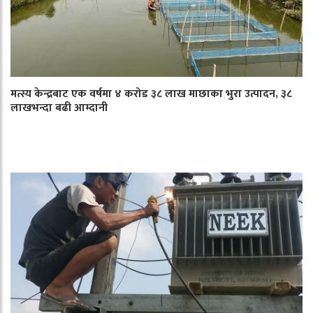
मत्स्य केन्द्रबाट एक वर्षमा ४ करोड ३८ लाख माछाका भुरा उत्पादन, ३८
लाखभन्दा बढी आम्दानी