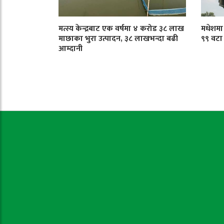
मत्स्य केन्द्रबाट एक वर्षमा ४ करोड ३८ लाख
मधेशमा ट
माछाका भुरा उत्पादन, ३८ लाखभन्दा बढी
९९ वटा
आम्दानी