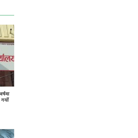
र्षमा
र्याे