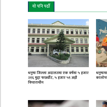
यो पनि पढौँ
धनुषा जिल्ला अदालतमा एक वर्षमा ५ हजार
धनुषाम
२१६ मुद्दा फर्छ्यौट, ५ हजार ५९ अझै
कालोपत्र
विचाराधीन