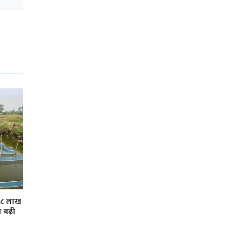
 ३८ लाख
ा बढी