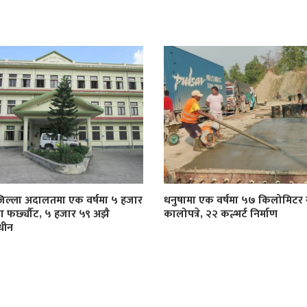
जिल्ला अदालतमा एक वर्षमा ५ हजार
धनुषामा एक वर्षमा ५७ किलोमिट
्दा फर्छ्यौट, ५ हजार ५९ अझै
कालोपत्रे, २२ कल्भर्ट निर्माण
धीन