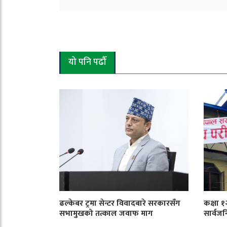
यो पनि पढौँ
ढल्केबर ट्रमा सेन्टर विवादबारे सरकारसँग
कक्षा 
सभामुखको तत्काल जवाफ माग
सार्वजन