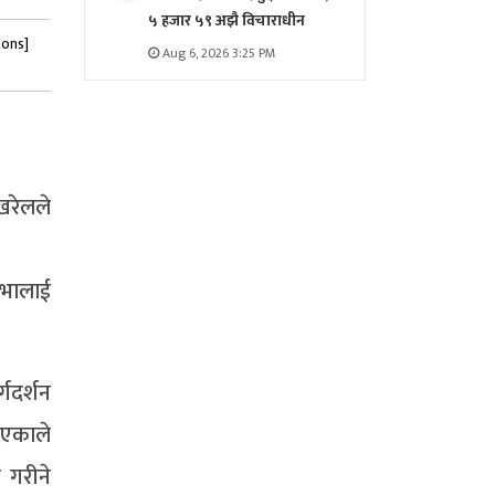
५ हजार ५९ अझै विचाराधीन
tons]
Aug 6, 2026 3:25 PM
खरेलले
सभालाई
गदर्शन
िएकाले
 गरीने