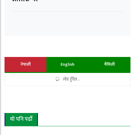
नेपाली
English
मैथिली
लोड हुँदैछ...
यो पनि पढौँ