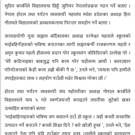
सुदिप कार्कीले विद्यालयमा छिट्टै जुनियर नेपालरेडक्रस गठन गर्ने बताए ।
नेपाल होटल तथा पर्यटन व्यवसायी महासंघ मधेश प्रदेशका अध्यक्ष हिरा
गौतमले विद्यालयको आवश्यकतामा निरन्तर सयहोग गर्ने बताए ।
जनसहयोगी युवा सञ्जाल बर्दिबासका अध्यक्ष परमेश्वर महताले स्कूलको
भाईबहिनीहरुको भविष्य बनाउनका लागी सञ्चारकर्मी राजकरणम महतो र
अमृत कुमार महतो हौसल्ला प्रदान गरेर स्कूलसंग जोडिदिएको उल्लेख गरे ।
‘धेरै कठिनाइका बाबजुद्ध पनि काम गरेर यहाँसम्म आयौं । बालउद्यान
परियोजनाको केही काम अझै बाँकी नै छ ’, उनले भने, ‘त्यमास पनि हामीले
तपाईंहरुबाट साथ र सहयोग पाउँछौं भन्नेर विश्वास गरेका छौं ।’
होटल तथा पर्यटन व्यवसायी संघ महोत्तरीका अध्यक्ष गोपाल कार्कीले
विद्यालयले माघ ५ गते स्वर्णजयन्ती बनाइउने तयारीमा जुटेको खबर
उत्साहित बनाएको बताए
‘भाईबाहिनाहरुको भविष्य जग बसाल्ने ठाउँ हो स्कूल । जहाँ कस्तोे जनशक्ति
उत्पादन गर्ने बनाउने ? कस्तो शिक्षा दिने ? बारे खोजी हुन्छ ’, उनले भने, ‘देश
चलाउने नेता पनि यहि ठाउँबाट तयार हुन्छ ।त्यसैले स्कूलको वातावरण